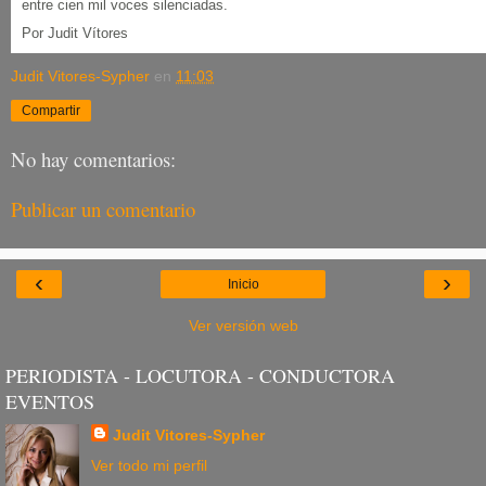
entre cien mil voces silenciadas.
Por Judit Vítores
Judit Vitores-Sypher
en
11:03
Compartir
No hay comentarios:
Publicar un comentario
‹
›
Inicio
Ver versión web
PERIODISTA - LOCUTORA - CONDUCTORA
EVENTOS
Judit Vitores-Sypher
Ver todo mi perfil