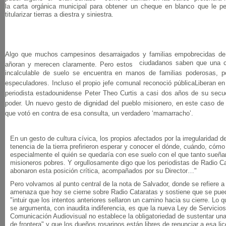
la carta orgánica municipal para obtener un cheque en blanco que le pe
titularizar tierras a diestra y siniestra.
Algo que muchos campesinos desarraigados y familias empobrecidas de
ciudadanos saben que una c
añoran y merecen claramente. Pero estos
incalculable de suelo se encuentra en manos de familias poderosas, po
especuladores. Incluso el propio jefe comunal reconoció públicaLiberan en 
periodista estadounidense Peter Theo Curtis a casi dos años de su secu
poder. Un nuevo gesto de dignidad del pueblo misionero, en este caso de
que votó en contra de esa consulta, un verdadero ‘mamarracho’.
En un gesto de cultura cívica, los propios afectados por la irregularidad de
tenencia de la tierra prefirieron esperar y conocer el dónde, cuándo, cómo
especialmente el quién se quedaría con ese suelo con el que tanto sueña
misioneros pobres. Y orgullosamente digo que los periodistas de Radio C
abonaron esta posición crítica, acompañados por su Director…"
Pero volvamos al punto central de la nota de Salvador, donde se refiere a 
amenaza que hoy se cierne sobre Radio Cataratas y sostiene que se pue
"intuir que los intentos anteriores sellaron un camino hacia su cierre. Lo 
se argumenta, con inaudita indiferencia, es que la nueva Ley de Servicio
Comunicación Audiovisual no establece la obligatoriedad de sustentar una
de frontera" y que los dueños rosarinos están libres de renunciar a esa lic