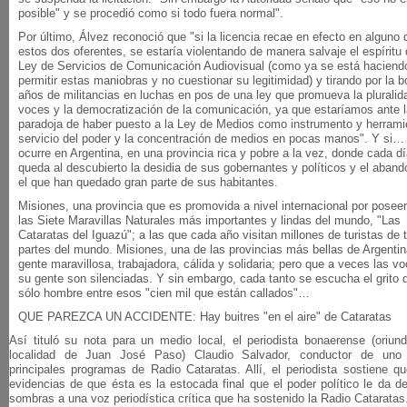
posible" y se procedió como si todo fuera normal".
Por último, Álvez reconoció que "si la licencia recae en efecto en alguno 
estos dos oferentes, se estaría violentando de manera salvaje el espíritu 
Ley de Servicios de Comunicación Audiovisual (como ya se está haciendo
permitir estas maniobras y no cuestionar su legitimidad) y tirando por la 
años de militancias en luchas en pos de una ley que promueva la pluralid
voces y la democratización de la comunicación, ya que estaríamos ante la
paradoja de haber puesto a la Ley de Medios como instrumento y herrami
servicio del poder y la concentración de medios en pocas manos". Y si…
ocurre en Argentina, en una provincia rica y pobre a la vez, donde cada d
queda al descubierto la desidia de sus gobernantes y políticos y el aban
el que han quedado gran parte de sus habitantes.
Misiones, una provincia que es promovida a nivel internacional por posee
las Siete Maravillas Naturales más importantes y lindas del mundo, "Las
Cataratas del Iguazú"; a las que cada año visitan millones de turistas de 
partes del mundo. Misiones, una de las provincias más bellas de Argentin
gente maravillosa, trabajadora, cálida y solidaria; pero que a veces las v
su gente son silenciadas. Y sin embargo, cada tanto se escucha el grito 
sólo hombre entre esos "cien mil que están callados"…
QUE PAREZCA UN ACCIDENTE: Hay buitres "en el aire" de Cataratas
Así tituló su nota para un medio local, el periodista bonaerense (oriun
localidad de Juan José Paso) Claudio Salvador, conductor de uno
principales programas de Radio Cataratas. Allí, el periodista sostiene q
evidencias de que ésta es la estocada final que el poder político le da d
sombras a una voz periodística crítica que ha sostenido la Radio Cataratas