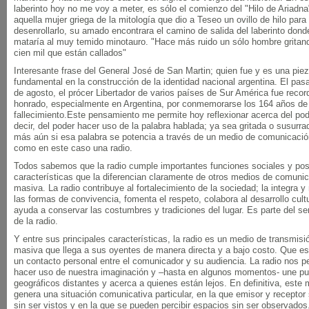
laberinto hoy no me voy a meter, es sólo el comienzo del "Hilo de Ariadna
aquella mujer griega de la mitología que dio a Teseo un ovillo de hilo para 
desenrollarlo, su amado encontrara el camino de salida del laberinto dond
mataría al muy temido minotauro. "Hace más ruido un sólo hombre gritan
cien mil que están callados"
Interesante frase del General José de San Martin; quien fue y es una pie
fundamental en la construcción de la identidad nacional argentina. El pas
de agosto, el prócer Libertador de varios países de Sur América fue recor
honrado, especialmente en Argentina, por conmemorarse los 164 años de
fallecimiento.Este pensamiento me permite hoy reflexionar acerca del po
decir, del poder hacer uso de la palabra hablada; ya sea gritada o susurra
más aún si esa palabra se potencia a través de un medio de comunicació
como en este caso una radio.
Todos sabemos que la radio cumple importantes funciones sociales y po
características que la diferencian claramente de otros medios de comuni
masiva. La radio contribuye al fortalecimiento de la sociedad; la integra y
las formas de convivencia, fomenta el respeto, colabora al desarrollo cultu
ayuda a conservar las costumbres y tradiciones del lugar. Es parte del se
de la radio.
Y entre sus principales características, la radio es un medio de transmisi
masiva que llega a sus oyentes de manera directa y a bajo costo. Que es
un contacto personal entre el comunicador y su audiencia. La radio nos p
hacer uso de nuestra imaginación y –hasta en algunos momentos- une p
geográficos distantes y acerca a quienes están lejos. En definitiva, este
genera una situación comunicativa particular, en la que emisor y receptor
sin ser vistos y en la que se pueden percibir espacios sin ser observados