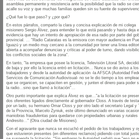
asamblea permanente y resistencia ante la posibilidad que la radio se cier
acalle su voz y que muchas familias queden sin su fuente de supervivenc
¿Qué fue lo que paso? y ¿por qué?
En estos párrafos, comparto la clara y concisa explicación de mi colega
misionero Sergio Álvez, para entender lo que está pasando y hasta deja 
evidencia que hay un intento de apropiación de esa radio por parte del go
provincial. … "Radio Cataratas es la emisora con mayor audiencia en Pue
Iguazú y un medio muy cercano a la comunidad por tener una línea editori
abierta a acompañar denuncias y críticas al poder de turno, dando visibili
los conflictos sociales de la zona".
En tanto, "la empresa que posee la licencia, Televisión Litoral SA, decidi
de baja y por ello la licencia entró en licitación… Nunca se dio aviso a los
trabajadores y desde la autoridad de aplicación -la AFSCA (Autoridad Fed
Servicios de Comunicación Audiovisual- no se le dio tiempo a los emplea
que se organicen, se capaciten en gestión, y junten el dinero para poder 
la radio…sino que llamó a licitación"…
Otro punto importante que explica Álvez es que…"a la licitación se prese
dos oferentes ligados directamente al gobernador Closs. A través de testa
por un lado, su hermano Omar Closs y por otro lado el secretario Legal y
de la Provincia, Marcelo Zyniuk, este último denunciado en varias ocasio
maniobras fraudulentas para quedarse con propiedades urbanas y rurales
Andresito…" (Otra ciudad de Misiones).
Con el agravante que nunca se escuchó el pedido de los trabajadores y o
que estuvieron presentes (en diferentes reclamos) pidiendo con total justi
se suspenda la licitación. "Sin embargo la Autoridad señaló que "eso no 