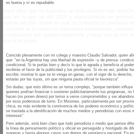
es buena y sí es repudiable.
Hace años que en Argentina se está violando este derech
aun en lo que va del 2014 y especialmente en provinci
noreste del país, donde el costo de la libertad de prensa es m
y el poder se lo cobra con represalias a periodistas, comuni
y ciudadanos que quieren expresarse y hacer uso de ese d
que le es propio.
Coincido plenamente con mi colega y maestro Claudio Salvador, quien af
que: "en la Argentina hay una libertad de expresión –y de prensa- condici
condicional. Si te portás bien y decís lo que le agrada y beneficia al poder
recibirás el favor de la publicidad y los privilegios. Si no es así, podrás ha
escribir, mostrar lo que se te venga en ganas, con el vigor de tu derecho,
estarás por las tuyas, sin que ninguna pauta oficial te favorezca".
Sin dudas, que esto último es un tema complejo, "porque también influye
quienes podrían financiar o sostener publicitariamente tus programas, no 
hacen (no ponen dinero) por temor a verse comprometidos y ser abandon
por esos poderosos de turno. En Misiones, particularmente,por ser provin
chica, es más evidente la connivencia de los poderes económico y políti
se traslada a la identificación de muchos medios y periodistas con esos
intereses".
Pero además, está bien claro que todo periodista o medio que piense dife
la línea de pensamiento político y oficial es perseguido y hostigado de di
maneras y hasta algunos casos son dignos de vergüenza nacional. En es