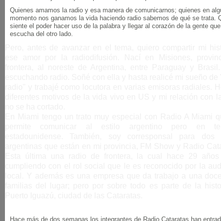
Quienes amamos la radio y esa manera de comunicarnos; quienes en alg
momento nos ganamos la vida haciendo radio sabemos de qué se trata. 
siente el poder hacer uso de la palabra y llegar al corazón de la gente qu
escucha del otro lado.
Pero, antes de avanzar en el tema, quiero compartir mi hist
ese amor por la radiodifusión. Nací en Misiones, provin
frontera, al noreste de Argentina, entre Paraguay y Brasil.
escuchando radio. Soñé con ella y hasta realicé mi sueño de
radio" y trabajé como locutora en varias emisoras radiales. 
diferentes motivos de la vida vivo en US y mi relación con l
no se ha cortado.
En Miami tengo un trato muy especial con Radio A Miami 
permite comunicar al estilo argentino pero en terr
estadounidense. También, soy corresponsal para dos 
argentinas que están en mi provincia, FM Show y Radio Cata
Esta última una radio de frontera, la cual hace 29 años
cumpliendo con el rol social que le es reconocido por la au
local. Y además es una empresa que da trabajo a una doc
familias del lugar; pero por sobre todo es parte de la hist
Puerto Iguazú, ciudad de las Cataratas.
Hace más de dos semanas los integrantes de Radio Cataratas han entra