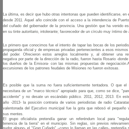
La última, es decir que hubo otras intentonas que pueden identificarse, en 
desde 2011. Aquel año coincide con el acceso a la intendencia de Puert
del cuñado del gobernador de la provincia. Una gestión que ha venido e
en su tinte autoritario, intolerante; favorecedor de un círculo muy íntimo de
Lo primero que conocimos fue el intento de tapar las bocas de los periodi
propaganda oficial y de empresas privadas pertenecientes a esos mismo
del poder. Ofrecieron estos arreglos localmente y, al obtener una re
negativa por parte de la dirección de la radio, fueron hasta Rosario -donde
los dueños de la Emisora- con las mismas propuestas de negociación.A
excursiones de los patrones feudales de Misiones no fueron exitosas.
Es posible que la suma no fuera suficientemente tentadora. O que el 
necesitara de un "marco técnico" apropiado para que, como se dice, "pa
accidente" y no desate un escándalo público. 2011, 2012, 2013. En est
año -2013- la posición contraria de varios periodistas de radio Catarat
valentonada del Ejecutivo municipal fue la gota que rebosó el pequeño
sus mentes.
El grupo oficialista pretendía ganar un referéndum local para "regula
tenencia de la tierra" en el municipio. Sin reglas, sin previos relevamien
pudor alguno- el "Gran Cuñado" –como lo llaman en las calles- pretendía 