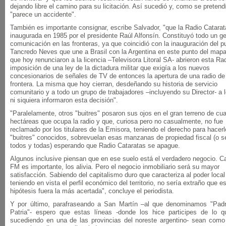
dejando libre el camino para su licitación. Así sucedió y, como se pretend
"parece un accidente".
También es importante consignar, escribe Salvador, "que la Radio Catarat
inaugurada en 1985 por el presidente Raúl Alfonsín. Constituyó todo un g
comunicación en las fronteras, ya que coincidió con la inauguración del p
Tancredo Neves que une a Brasil con la Argentina en este punto del mapa
que hoy renunciaron a la licencia –Televisora Litoral SA- abrieron esta Ra
imposición de una ley de la dictadura militar que exigía a los nuevos
concesionarios de señales de TV de entonces la apertura de una radio de
frontera. La misma que hoy cierran, desdeñando su historia de servicio
comunitario y a todo un grupo de trabajadores –incluyendo su Director- a 
ni siquiera informaron esta decisión".
"Paralelamente, otros "buitres" posaron sus ojos en el gran terreno de cua
hectáreas que ocupa la radio y que, curiosa pero no casualmente, no fue
reclamado por los titulares de la Emisora, teniendo el derecho para hacer
"buitres" conocidos, sobrevuelan esas manzanas de propiedad fiscal (o s
todos y todas) esperando que Radio Cataratas se apague.
Algunos inclusive piensan que en ese suelo está el verdadero negocio. Cal
FM es importante, los alivia. Pero el negocio inmobiliario será su mayor
satisfacción. Sabiendo del capitalismo duro que caracteriza al poder local
teniendo en vista el perfil económico del territorio, no sería extraño que e
hipótesis fuera la más acertada", concluye el periodista.
Y por último, parafraseando a San Martín –al que denominamos "Padr
Patria"- espero que estas líneas -donde los hice participes de lo q
sucediendo en una de las provincias del noreste argentino- sean como 