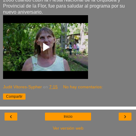
Provincial de la Flor, fue para saludar al programa por su
nuevo aniversario.
Judit Vitores-Sypher
en
7:15
No hay comentarios:
Compartir
‹
›
Inicio
Ver versión web