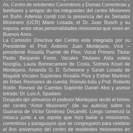
As, Centro de residentes Correntinos y Damas Correntinas y
familiares y amigos de los integrantes del centro Misionero
en BsAs. Además contó con la presencia del ex Senador
Misionero (UCR) Mario Losada, el Dr. Juan Busch y su
esposa, entre otras personalidades misioneras que viven en
Buenos Aires.
La Comisión Directiva del Centro esta integrada por su
Presidente el Prof. Antonio Juan Montejano, Vice –
presidente Rosalía Puente de Plos; Vocal Primero Titular
Pedro Benjamin Fiorio. Vocales Titulares Aída estela
Noziglia, Laura Bonnecarrere de Costa, Solmira Kruel de
Montejano, Amanda G. D. Schenone y Sarah Losada de
Magaldi Vocales Suplentes Rosalía Plos y Esther Martinez
de Ribet. Revisores de cuenta: Rómulo Irala y Prof. Roberto
Rolón. Revisor de Cuentas Suplente Daniel Absi y asesor
letrado: Dr. Luis A. Spadaro.
Después del almuerzo el profesor Montejano recitó el himno
del centro “Amor Misionero” (de su autoría) sobre la
Guarania de Víctor Giménez Decamilli. Luego comenzó la
música junto a un arpista que hizo bailar a misioneros,
correntinos y paraguayos que se congregaron para celebrar
el 8vo aniversario del centro de residentes misioneros en