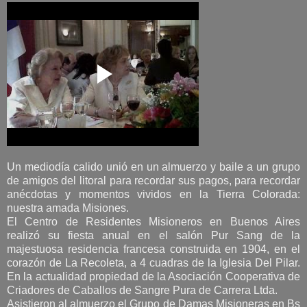
Un mediodía calido unió en un almuerzo y baile a un grupo
de amigos del litoral para recordar sus pagos, para recordar
anécdotas y momentos vividos en la Tierra Colorada:
nuestra amada Misiones.
El Centro de Residentes Misioneros en Buenos Aires
realizó su fiesta anual en el salón Pur Sang de la
majestuosa residencia francesa construida en 1904, en el
corazón de La Recoleta, a 4 cuadras de la Iglesia Del Pilar.
En la actualidad propiedad de la Asociación Cooperativa de
Criadores de Caballos de Sangre Pura de Carrera Ltda.
Asistieron al almuerzo el Grupo de Damas Misioneras en Bs