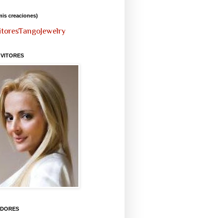
mis creaciones)
itoresTangoJewelry
 VITORES
IDORES