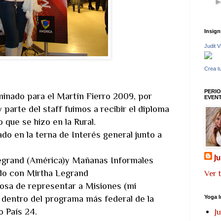
Insign
Judit V
Crea tu
PERIO
minado para el Martín Fierro 2009, por
EVEN
parte del staff fuimos a recibir el diploma
 que se hizo en la Rural.
o en la terna de Interés general junto a
J
grand (América)y Mañanas Informales
do con Mirtha Legrand
Ver 
losa de representar a Misiones (mi
 dentro del programa más federal de la
Yoga I
o País 24.
J