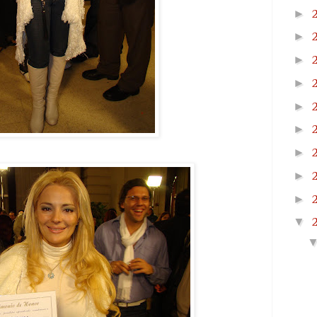
►
►
►
►
►
►
►
►
►
▼