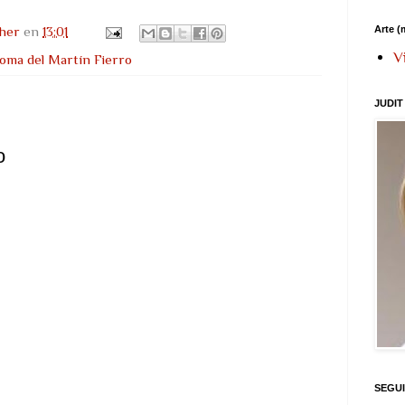
pher
en
13:01
Arte (
V
ploma del Martín Fierro
JUDIT
o
SEGU