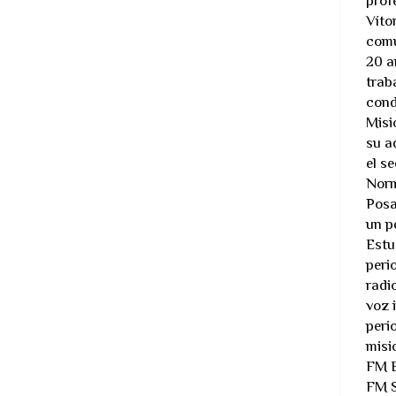
prof
Víto
comu
20 a
trab
cond
Misi
su a
el s
Norm
Posa
un p
Estu
peri
radi
voz 
peri
misi
FM E
FM S