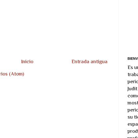
BIENV
Inicio
Entrada antigua
Es u
rios (Atom)
trab
peri
Judi
come
most
peri
su t
espa
prod