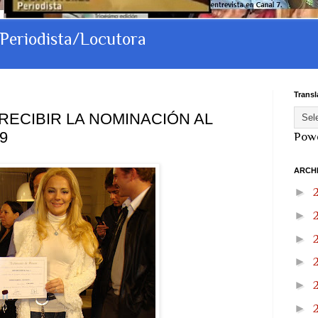
 Periodista/Locutora
Transl
RECIBIR LA NOMINACIÓN AL
9
Pow
ARCH
►
►
►
►
►
►