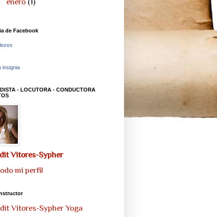
►
enero
(1)
ia de Facebook
itores
 insignia
DISTA - LOCUTORA - CONDUCTORA
TOS
udit Vitores-Sypher
todo mi perfil
nstructor
udit Vitores-Sypher Yoga