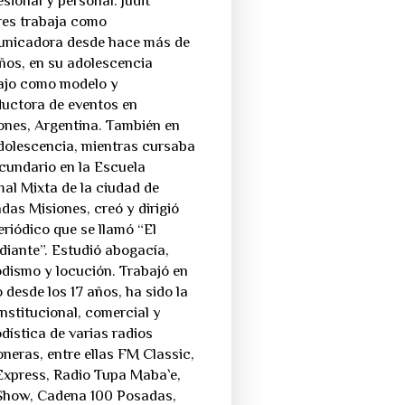
esional y personal. Judit
res trabaja como
nicadora desde hace más de
ños, en su adolescencia
ajo como modelo y
uctora de eventos en
ones, Argentina. También en
dolescencia, mientras cursaba
ecundario en la Escuela
al Mixta de la ciudad de
das Misiones, creó y dirigió
eriódico que se llamó “El
diante”. Estudió abogacía,
odismo y locución. Trabajó en
o desde los 17 años, ha sido la
institucional, comercial y
odística de varias radios
oneras, entre ellas FM Classic,
xpress, Radio Tupa Maba`e,
how, Cadena 100 Posadas,